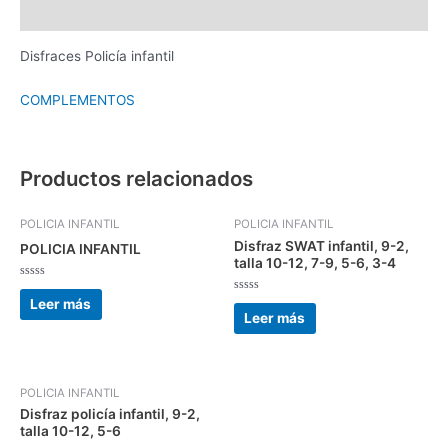
Valoraciones (0)
Disfraces Policía infantil
COMPLEMENTOS
Productos relacionados
POLICIA INFANTIL
POLICIA INFANTIL
Disfraz SWAT infantil, 9-2,
POLICIA INFANTIL
talla 10-12, 7-9, 5-6, 3-4
Valorado
con
Valorado
Leer más
0
con
Leer más
de
0
5
de
5
POLICIA INFANTIL
Disfraz policía infantil, 9-2,
talla 10-12, 5-6