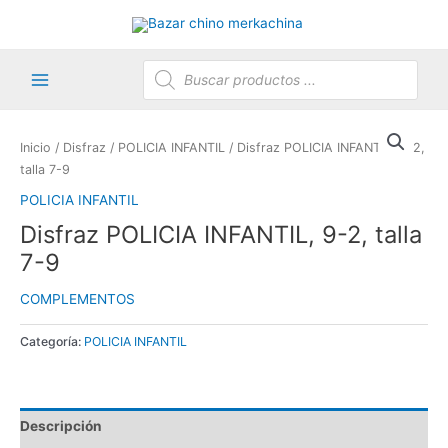
Ir
al
contenido
Búsqueda
de
productos
Main
Menu
Inicio
/
Disfraz
/
POLICIA INFANTIL
/ Disfraz POLICIA INFANTIL, 9-2,
talla 7-9
POLICIA INFANTIL
Disfraz POLICIA INFANTIL, 9-2, talla
7-9
COMPLEMENTOS
Categoría:
POLICIA INFANTIL
Descripción