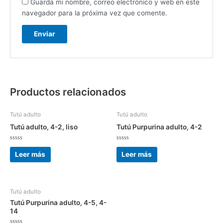
Guarda mi nombre, correo electrónico y web en este
navegador para la próxima vez que comente.
Productos relacionados
Tutú adulto
Tutú adulto
Tutú adulto, 4-2, liso
Tutú Purpurina adulto, 4-2
Valorado
Valorado
con
con
Leer más
Leer más
0
0
de
de
5
5
Tutú adulto
Tutú Purpurina adulto, 4-5, 4-
14