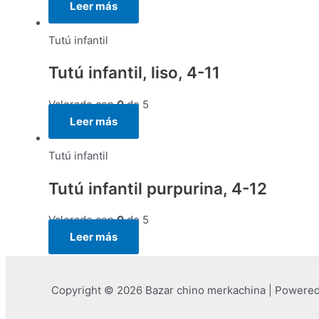
Leer más
Tutú infantil
Tutú infantil, liso, 4-11
Valorado con
0
de 5
Leer más
Tutú infantil
Tutú infantil purpurina, 4-12
Valorado con
0
de 5
Leer más
Copyright © 2026 Bazar chino merkachina | Powere