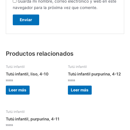
Guarda mi nombre, correo electrónico y web en este
navegador para la próxima vez que comente.
Productos relacionados
Tutú infantil
Tutú infantil
Tutú infantil, liso, 4-10
Tutú infantil purpurina, 4-12
Valorado
Valorado
con
con
Leer más
Leer más
0
0
de
de
5
5
Tutú infantil
Tutú infantil, purpurina, 4-11