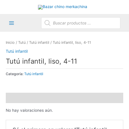
Ir
al
contenido
Búsqueda
de
productos
Main
Menu
Inicio
/
Tutú
/
Tutú infantil
/ Tutú infantil, liso, 4-11
Tutú infantil
Tutú infantil, liso, 4-11
Categoría:
Tutú infantil
Valoraciones (0)
No hay valoraciones aún.