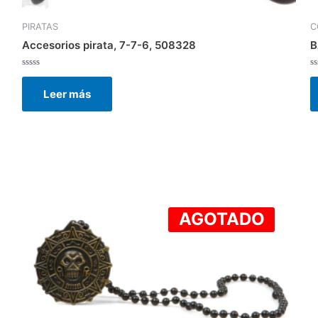
PIRATAS
C
Accesorios pirata, 7-7-6, 508328
B
Valorado
V
con
c
Leer más
0
0
de
d
5
5
AGOTADO