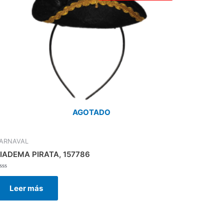
AGOTADO
ARNAVAL
IADEMA PIRATA, 157786
alorado
on
Leer más
e