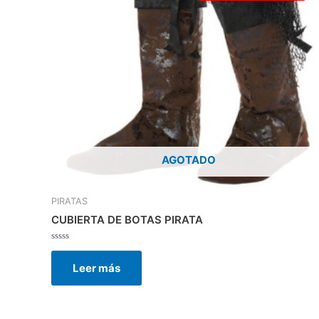
AGOTADO
PIRATAS
CUBIERTA DE BOTAS PIRATA
Valorado
con
Leer más
0
de
5