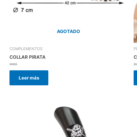
AGOTADO
COMPLEMENTOS
P
COLLAR PIRATA
C
Valorado
V
con
c
Leer más
0
0
de
d
5
5