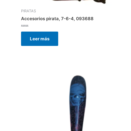
PIRATAS
Accesorios pirata, 7-6-4, 093688
Valorado
con
Leer más
0
de
5