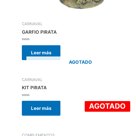
CARNAVAL
GARFIO PIRATA
Valorado
con
Leer más
0
de
5
AGOTADO
CARNAVAL
KIT PIRATA
Valorado
AGOTADO
con
Leer más
0
de
5
COMPLEMENTOS