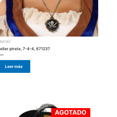
IRATAS
ollar pirata, 7-4-4, 671237
alorado
on
Leer más
e
AGOTADO