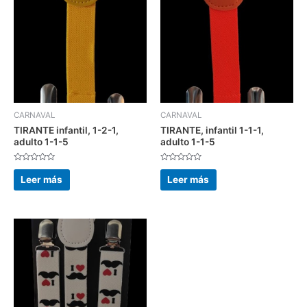
CARNAVAL
CARNAVAL
TIRANTE infantil, 1-2-1,
TIRANTE, infantil 1-1-1,
adulto 1-1-5
adulto 1-1-5
Valorado
Valorado
con
con
Leer más
Leer más
0
0
de
de
5
5