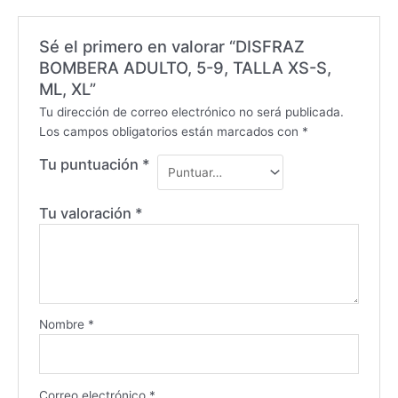
Sé el primero en valorar “DISFRAZ
BOMBERA ADULTO, 5-9, TALLA XS-S,
ML, XL”
Tu dirección de correo electrónico no será publicada.
Los campos obligatorios están marcados con
*
Tu puntuación
*
Tu valoración
*
Nombre
*
Correo electrónico
*