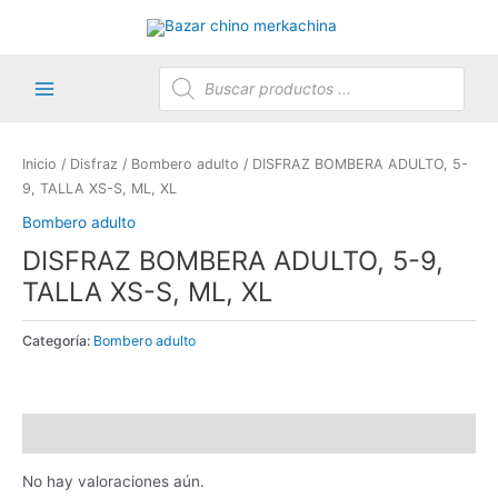
Ir
al
contenido
Búsqueda
de
productos
Main
Menu
Inicio
/
Disfraz
/
Bombero adulto
/ DISFRAZ BOMBERA ADULTO, 5-
9, TALLA XS-S, ML, XL
Bombero adulto
DISFRAZ BOMBERA ADULTO, 5-9,
TALLA XS-S, ML, XL
Categoría:
Bombero adulto
Valoraciones (0)
No hay valoraciones aún.