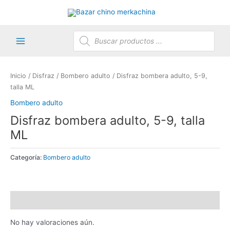
Ir
al
contenido
Búsqueda
de
productos
Main
Menu
Inicio
/
Disfraz
/
Bombero adulto
/ Disfraz bombera adulto, 5-9,
talla ML
Bombero adulto
Disfraz bombera adulto, 5-9, talla
ML
Categoría:
Bombero adulto
Valoraciones (0)
No hay valoraciones aún.