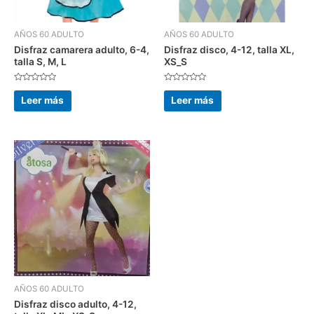
AÑOS 60 ADULTO
AÑOS 60 ADULTO
Disfraz camarera adulto, 6-4,
Disfraz disco, 4-12, talla XL,
talla S, M, L
XS_S
Valorado
Valorado
con
con
Leer más
Leer más
0
0
de
de
5
5
AÑOS 60 ADULTO
Disfraz disco adulto, 4-12,