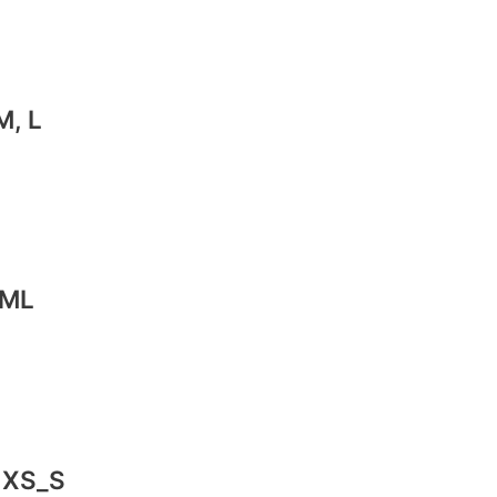
M, L
 ML
a XS_S