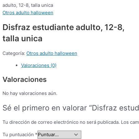
adulto, 12-8, talla unica
Otros adulto halloween
Disfraz estudiante adulto, 12-8,
talla unica
Categoría:
Otros adulto halloween
Valoraciones (0)
Valoraciones
No hay valoraciones aún.
Sé el primero en valorar “Disfraz estud
Tu dirección de correo electrónico no será publicada.
Los cam
Tu puntuación
*