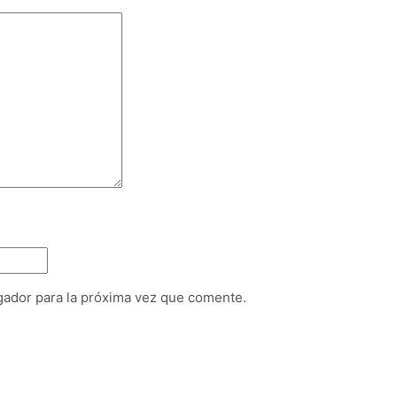
gador para la próxima vez que comente.