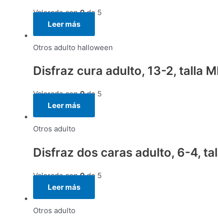
Valorado con
0
de 5
Leer más
Otros adulto halloween
Disfraz cura adulto, 13-2, talla M
Valorado con
0
de 5
Leer más
Otros adulto
Disfraz dos caras adulto, 6-4, ta
Valorado con
0
de 5
Leer más
Otros adulto