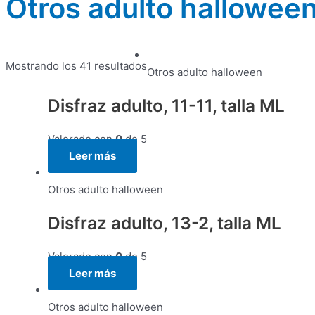
Otros adulto hallowee
Mostrando los 41 resultados
Otros adulto halloween
Disfraz adulto, 11-11, talla ML
Valorado con
0
de 5
Leer más
Otros adulto halloween
Disfraz adulto, 13-2, talla ML
Valorado con
0
de 5
Leer más
Otros adulto halloween