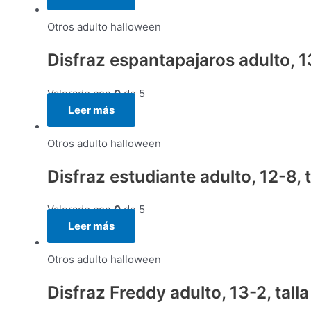
Otros adulto halloween
Disfraz espantapajaros adulto, 13
Valorado con
0
de 5
Leer más
Otros adulto halloween
Disfraz estudiante adulto, 12-8, t
Valorado con
0
de 5
Leer más
Otros adulto halloween
Disfraz Freddy adulto, 13-2, tall