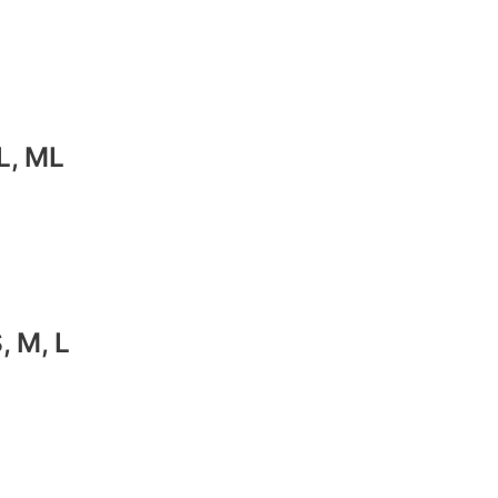
XL, ML
, M, L