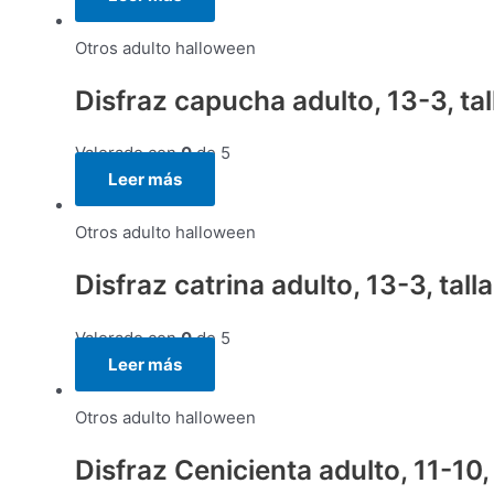
Otros adulto halloween
Disfraz capucha adulto, 13-3, tal
Valorado con
0
de 5
Leer más
Otros adulto halloween
Disfraz catrina adulto, 13-3, tall
Valorado con
0
de 5
Leer más
Otros adulto halloween
Disfraz Cenicienta adulto, 11-10,