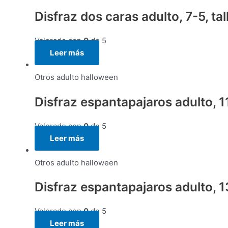
Disfraz dos caras adulto, 7-5, ta
Valorado con
0
de 5
Leer más
Otros adulto halloween
Disfraz espantapajaros adulto, 11
Valorado con
0
de 5
Leer más
Otros adulto halloween
Disfraz espantapajaros adulto, 13
Valorado con
0
de 5
Leer más