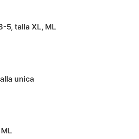
-5, talla XL, ML
alla unica
a ML