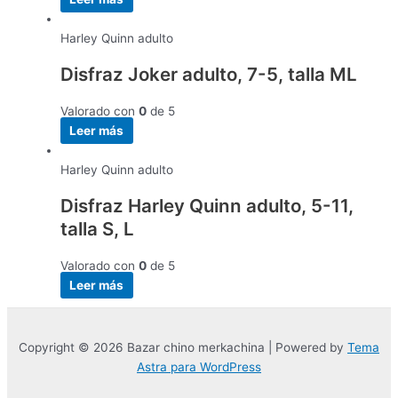
Harley Quinn adulto
Disfraz Joker adulto, 7-5, talla ML
Valorado con
0
de 5
Leer más
Harley Quinn adulto
Disfraz Harley Quinn adulto, 5-11,
talla S, L
Valorado con
0
de 5
Leer más
Copyright © 2026 Bazar chino merkachina | Powered by
Tema
Astra para WordPress