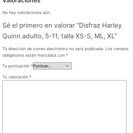
Valoraciones
No hay valoraciones aún.
Sé el primero en valorar “Disfraz Harley
Quinn adulto, 5-11, talla XS-S, ML, XL”
Tu dirección de correo electrónico no será publicada.
Los campos
obligatorios están marcados con
*
Tu puntuación
*
Tu valoración
*