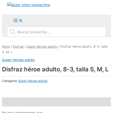
Ir
al
contenido
Main
Menu
Búsqueda
de
productos
Inicio
/
Disfraz
/
Super héroes adulto
/ Disfraz héroe adulto, 8-3, talla
S, M, L
Super héroes adulto
Disfraz héroe adulto, 8-3, talla S, M, L
Categoría:
Super héroes adulto
Valoraciones (0)
No hay valoraciones aún.