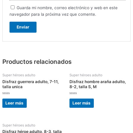
Guarda mi nombre, correo electrónico y web en este
navegador para la próxima vez que comente.
Productos relacionados
Super héroes adulto
Super héroes adulto
Disfraz guerrera adulto, 7-11,
Disfraz hombre araña adulto,
talla unica
8-2, talla S, M
Valorado
Valorado
con
con
Leer más
Leer más
0
0
de
de
5
5
Super héroes adulto
Disfraz héroe adulto, 8-3, talla