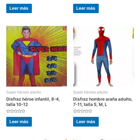
Valorado
Valorado
con
con
Leer más
Leer más
0
0
de
de
5
5
Super héroes adulto
Super héroes adulto
Disfraz héroe infantil, 8-4,
Disfraz hombre araña adulto,
talla 10-12
7-11, talla S, M, L
Valorado
Valorado
con
con
Leer más
Leer más
0
0
de
de
5
5