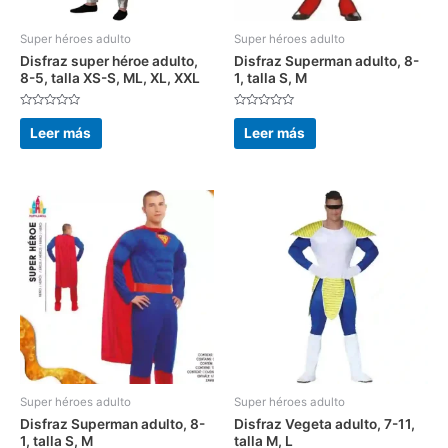
Super héroes adulto
Super héroes adulto
Disfraz super héroe adulto,
Disfraz Superman adulto, 8-
8-5, talla XS-S, ML, XL, XXL
1, talla S, M
Valorado
Valorado
con
con
Leer más
Leer más
0
0
de
de
5
5
Super héroes adulto
Super héroes adulto
Disfraz Superman adulto, 8-
Disfraz Vegeta adulto, 7-11,
1, talla S, M
talla M, L