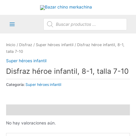
Ir
al
contenido
Búsqueda
de
productos
Main
Menu
Inicio
/
Disfraz
/
Super héroes infantil
/ Disfraz héroe infantil, 8-1,
talla 7-10
Super héroes infantil
Disfraz héroe infantil, 8-1, talla 7-10
Categoría:
Super héroes infantil
Valoraciones (0)
No hay valoraciones aún.