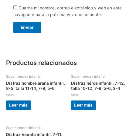
Guarda mi nombre, correo electrónico y web en este
navegador para la próxima vez que comente.
Productos relacionados
Super héroes infantil
Super héroes infantil
Disfraz hombre araña infantil,
Disfraz héroe infantil, 7-12,
8-5, talla 11-14, 7-9, 5-6
talla 10-12, 7-9, 5-6, 3-4
Valorado
Valorado
con
con
Leer más
Leer más
0
0
de
de
5
5
Super héroes infantil
Disfraz Vegeta infantil, 7-11,