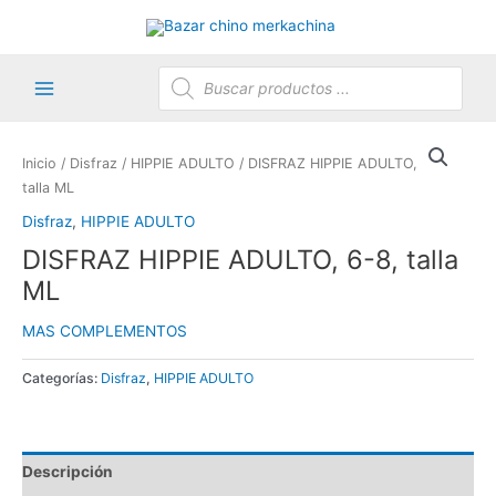
Ir
al
contenido
Búsqueda
de
productos
Main
Menu
Inicio
/
Disfraz
/
HIPPIE ADULTO
/ DISFRAZ HIPPIE ADULTO, 6-8,
talla ML
Disfraz
,
HIPPIE ADULTO
DISFRAZ HIPPIE ADULTO, 6-8, talla
ML
MAS COMPLEMENTOS
Categorías:
Disfraz
,
HIPPIE ADULTO
Descripción