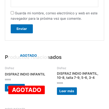
Guarda mi nombre, correo electrónico y web en este
navegador para la próxima vez que comente.
AGOTADO
Productos relacionados
Disfraz
Disfraz
DISFRAZ INDIO INFANTIL,
DISFRAZ INDIO INFANTIL
10-8, talla 7-9, 5-6, 3-4
Valorado
con
Valorado
Leer más
AGOTADO
0
con
Leer más
de
0
5
de
5