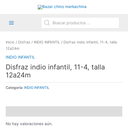
Ir
al
contenido
Búsqueda
de
productos
Main
Menu
Inicio
/
Disfraz
/
INDIO INFANTIL
/ Disfraz indio infantil, 11-4, talla
12a24m
INDIO INFANTIL
Disfraz indio infantil, 11-4, talla
12a24m
Categoría:
INDIO INFANTIL
Valoraciones (0)
No hay valoraciones aún.