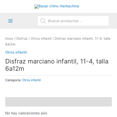
Ir
al
contenido
Búsqueda
de
productos
Main
Menu
Inicio
/
Disfraz
/
Otros infantil
/ Disfraz marciano infantil, 11-4, talla
6a12m
Otros infantil
Disfraz marciano infantil, 11-4, talla
6a12m
Categoría:
Otros infantil
Valoraciones (0)
No hay valoraciones aún.