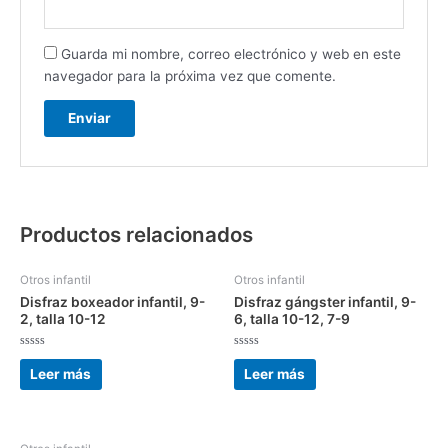
Guarda mi nombre, correo electrónico y web en este
navegador para la próxima vez que comente.
Productos relacionados
Otros infantil
Otros infantil
Disfraz boxeador infantil, 9-
Disfraz gángster infantil, 9-
2, talla 10-12
6, talla 10-12, 7-9
Valorado
Valorado
con
con
Leer más
Leer más
0
0
de
de
5
5