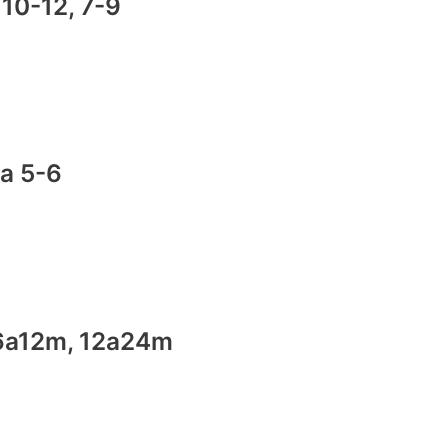
a 10-12, 7-9
la 5-6
la 6a12m, 12a24m