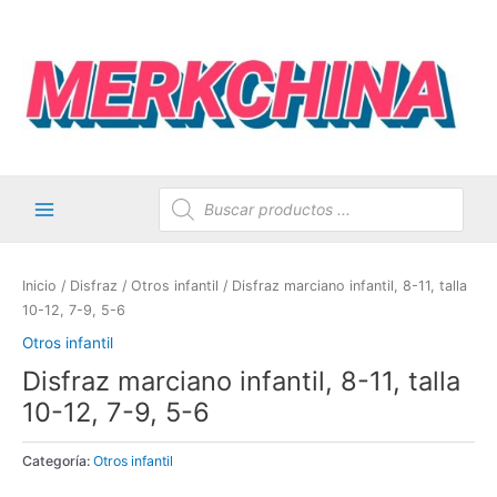
Ir
al
contenido
Búsqueda
de
productos
Main
Menu
Inicio
/
Disfraz
/
Otros infantil
/ Disfraz marciano infantil, 8-11, talla
10-12, 7-9, 5-6
Otros infantil
Disfraz marciano infantil, 8-11, talla
10-12, 7-9, 5-6
Categoría:
Otros infantil