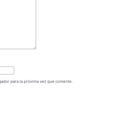
gador para la próxima vez que comente.