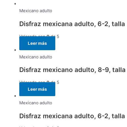
Mexicano adulto
Disfraz mexicana adulto, 6-2, tall
Valorado con
0
de 5
Leer más
Mexicano adulto
Disfraz mexicano adulto, 8-9, tall
Valorado con
0
de 5
Leer más
Mexicano adulto
Disfraz mexicana adulto, 6-2, talla