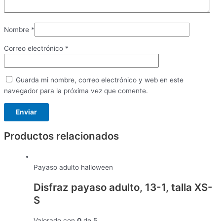
Nombre
*
Correo electrónico
*
Guarda mi nombre, correo electrónico y web en este
navegador para la próxima vez que comente.
Productos relacionados
Payaso adulto halloween
Disfraz payaso adulto, 13-1, talla XS-
S
Valorado con
0
de 5