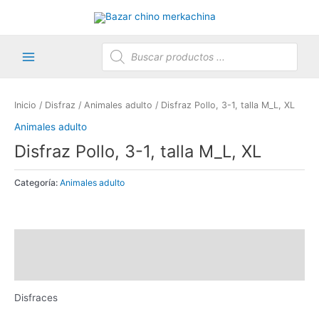
Ir
al
contenido
Búsqueda
de
productos
Main
Menu
Inicio
/
Disfraz
/
Animales adulto
/ Disfraz Pollo, 3-1, talla M_L, XL
Animales adulto
Disfraz Pollo, 3-1, talla M_L, XL
Categoría:
Animales adulto
Descripción
Valoraciones (0)
Disfraces