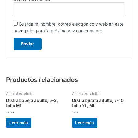
Guarda mi nombre, correo electrónico y web en este
navegador para la próxima vez que comente.
Productos relacionados
Animales adulto
Animales adulto
Disfraz abeja adulto, 5-3,
Disfraz jirafa adulto, 7-10,
talla ML
talla XL, ML
Valorado
Valorado
con
con
Leer más
Leer más
0
0
de
de
5
5