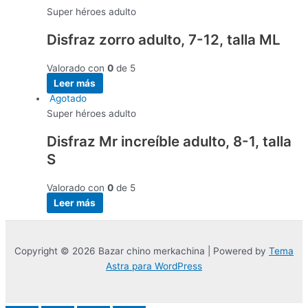
Super héroes adulto
Disfraz zorro adulto, 7-12, talla ML
Valorado con
0
de 5
Leer más
Agotado
Super héroes adulto
Disfraz Mr increíble adulto, 8-1, talla
S
Valorado con
0
de 5
Leer más
Copyright © 2026 Bazar chino merkachina | Powered by
Tema
Astra para WordPress