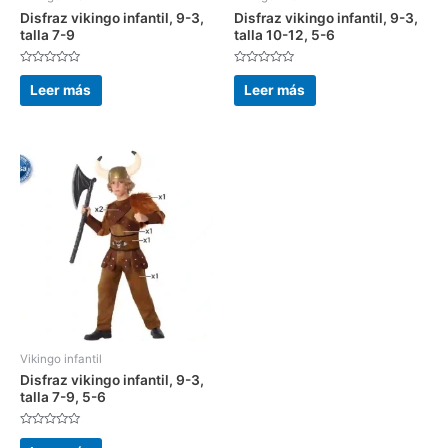
Disfraz vikingo infantil, 9-3,
Disfraz vikingo infantil, 9-3,
talla 7-9
talla 10-12, 5-6
Valorado
Valorado
con
con
Leer más
Leer más
0
0
de
de
5
5
Vikingo infantil
Disfraz vikingo infantil, 9-3,
talla 7-9, 5-6
Valorado
con