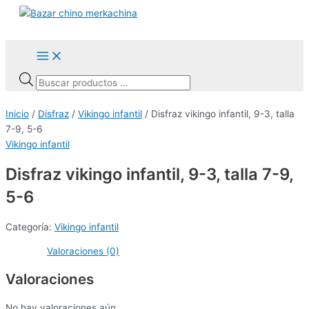
Ir
al
contenido
Main
Menu
Búsqueda
de
productos
Inicio
/
Disfraz
/
Vikingo infantil
/ Disfraz vikingo infantil, 9-3, talla
7-9, 5-6
Vikingo infantil
Disfraz vikingo infantil, 9-3, talla 7-9,
5-6
Categoría:
Vikingo infantil
Valoraciones (0)
Valoraciones
No hay valoraciones aún.