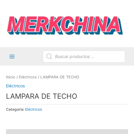
Ir
al
contenido
Búsqueda
de
productos
Main
Menu
Inicio
/
Eléctricos
/ LAMPARA DE TECHO
Eléctricos
LAMPARA DE TECHO
Categoría:
Eléctricos