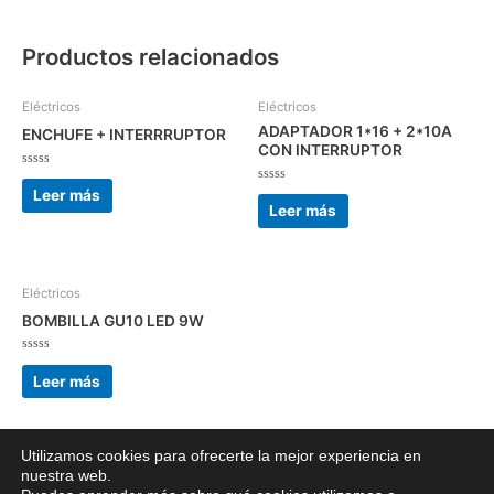
Productos relacionados
Eléctricos
Eléctricos
ADAPTADOR 1*16 + 2*10A
ENCHUFE + INTERRRUPTOR
CON INTERRUPTOR
Valorado
con
Valorado
Leer más
0
con
Leer más
de
0
5
de
5
Eléctricos
BOMBILLA GU10 LED 9W
Valorado
con
Leer más
0
de
5
Utilizamos cookies para ofrecerte la mejor experiencia en
nuestra web.