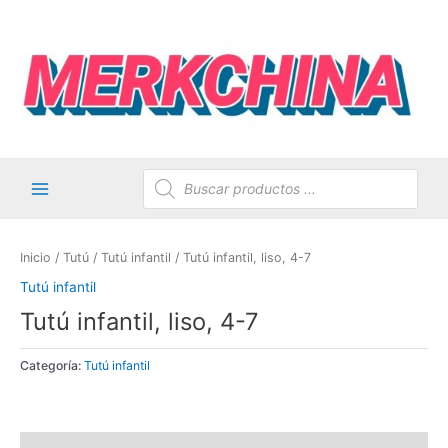
Ir
al
contenido
Búsqueda
de
productos
Main
Menu
Inicio
/
Tutú
/
Tutú infantil
/ Tutú infantil, liso, 4-7
Tutú infantil
Tutú infantil, liso, 4-7
Categoría:
Tutú infantil