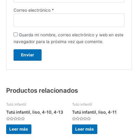
Correo electrónico
*
Guarda mi nombre, correo electrónico y web en este
navegador para la próxima vez que comente.
Productos relacionados
Tutú infantil
Tutú infantil
Tutú infantil, liso, 4-10, 4-13
Tutú infantil, liso, 4-11
Valorado
Valorado
con
con
Leer más
Leer más
0
0
de
de
5
5