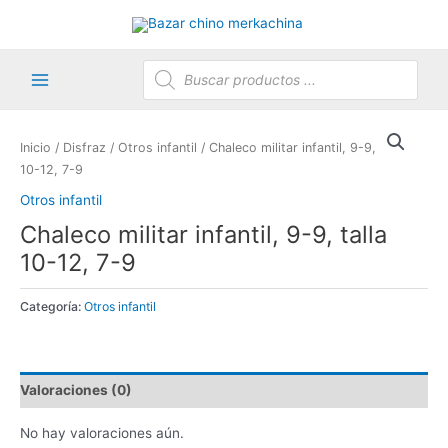
Ir
al
contenido
Búsqueda
de
productos
Main
Menu
Inicio
/
Disfraz
/
Otros infantil
/ Chaleco militar infantil, 9-9, talla
10-12, 7-9
Otros infantil
Chaleco militar infantil, 9-9, talla
10-12, 7-9
Categoría:
Otros infantil
Valoraciones (0)
No hay valoraciones aún.