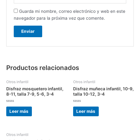
Guarda mi nombre, correo electrónico y web en este
navegador para la próxima vez que comente.
Productos relacionados
Otros infantil
Otros infantil
Disfraz mosquetero infantil,
Disfraz muñeca infantil, 10-9,
8-11, talla 7-9, 5-6, 3-4
talla 10-12, 3-4
Valorado
Valorado
con
con
Leer más
Leer más
0
0
de
de
5
5
Otros infantil