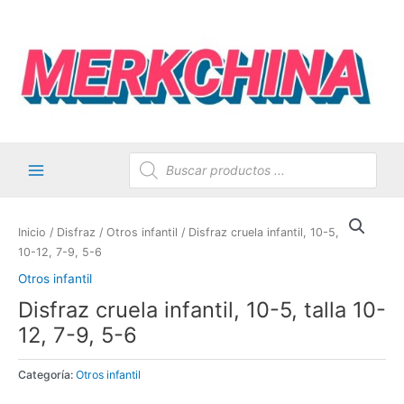
Ir
al
contenido
Búsqueda
de
productos
Main
Menu
Inicio
/
Disfraz
/
Otros infantil
/ Disfraz cruela infantil, 10-5, talla
10-12, 7-9, 5-6
Otros infantil
Disfraz cruela infantil, 10-5, talla 10-
12, 7-9, 5-6
Categoría:
Otros infantil