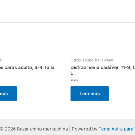
o
Otros adulto halloween
s caras adulto, 6-4, talla
Disfraz novia cadáver, 11-9, t
L
Valorado
con
 más
Leer más
0
de
5
 © 2026 Bazar chino merkachina | Powered by
Tema Astra para