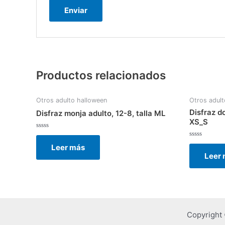
Productos relacionados
Otros adulto halloween
Otros adult
Disfraz do
Disfraz monja adulto, 12-8, talla ML
XS_S
Valorado
con
Valorado
Leer más
0
con
de
Leer
0
5
de
5
Copyright