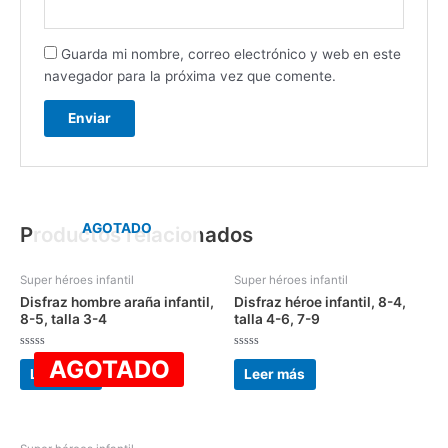
Guarda mi nombre, correo electrónico y web en este
navegador para la próxima vez que comente.
AGOTADO
Productos relacionados
Super héroes infantil
Super héroes infantil
Disfraz hombre araña infantil,
Disfraz héroe infantil, 8-4,
8-5, talla 3-4
talla 4-6, 7-9
Valorado
Valorado
AGOTADO
con
con
Leer más
Leer más
0
0
de
de
5
5