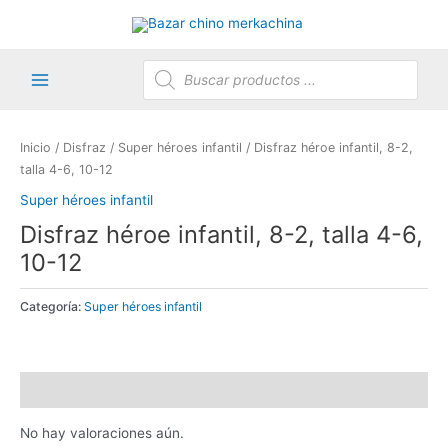
Ir
al
contenido
Búsqueda
de
productos
Main
Menu
Inicio
/
Disfraz
/
Super héroes infantil
/ Disfraz héroe infantil, 8-2,
talla 4-6, 10-12
Super héroes infantil
Disfraz héroe infantil, 8-2, talla 4-6,
10-12
Categoría:
Super héroes infantil
Valoraciones (0)
No hay valoraciones aún.